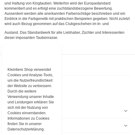
und Haltung von Kingtauben. Weiterhin wird der Europastandard
kommentiert und es erfolgt eine zuchtstandsbezogene Bewertung.
Ausserdem werden alle anerkannten Farbenschläge beschrieben und ein
Einblick in die Farbgenetik mit praktischen Beispielen gegeben. Nicht zuletzt
wird auch Bezug genommen auf das Clubgeschehen im In- und
Ausland. Das Standardwerk für alle Liebhaber, Züchter und Interessenten
dieser imposanten Taubenrasse.
KONTAKT
Kleintiere Shop verwendet
Cookies und Analyse-Tools,
um die Nutzerfreundlichkeit
Kleintiere Schweiz
Industriestrasse 9
der Website zu verbessern.
3362 Niederönz
Durch die weitere
Verwendung unserer Inhalte
Telefon
+4162 552 94 65
E-Mail
shop@kleintiere-schweiz.ch
und Leistungen erklären Sie
sich mit der Nutzung von
EINKAUFEN
Cookies einverstanden.
Informationen zu Cookies
finden Sie in unserer
INFORMATIONEN
Datenschutzerklärung.