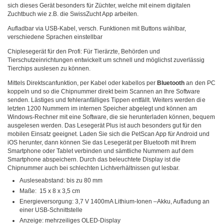
sich dieses Gerät besonders für Züchter, welche mit einem digitalen
Zuchtbuch wie z.B. die SwissZucht App arbeiten.
Aufladbar via USB-Kabel, versch. Funktionen mit Buttons wählbar,
verschiedene Sprachen einstellbar
Chiplesegerät für den Profi: Für Tierärzte, Behörden und
Tierschutzeinrichtungen entwickelt um schnell und möglichst zuverlässig
Tierchips auslesen zu können.
Mittels Direktscanfunktion, per Kabel oder kabellos per
Bluetooth
an den PC
koppeln und so die Chipnummer direkt beim Scannen an Ihre Software
senden. Lästiges und fehleranfälliges Tippen entfällt. Weiters werden die
letzten 1200 Nummern im internen Speicher abgelegt und können am
Windows-Rechner mit eine Software, die sie herunterladen können, bequem
ausgelesen werden. Das Lesegerät Plus ist auch besonders gut für den
mobilen Einsatz geeignet. Laden Sie sich die PetScan App für Android und
iOS herunter, dann können Sie das Lesegerät per Bluetooth mit Ihrem
Smartphone oder Tablet verbinden und sämtliche Nummern auf dem
Smartphone abspeichern. Durch das beleuchtete Display ist die
Chipnummer auch bei schlechten Lichtverhältnissen gut lesbar.
Ausleseabstand: bis zu 80 mm
Maße: 15 x 8 x 3,5 cm
Energieversorgung: 3,7 V 1400mA Lithium-Ionen –Akku, Aufladung an
einer USB-Schnittstelle
Anzeige: mehrzeiliges OLED-Display