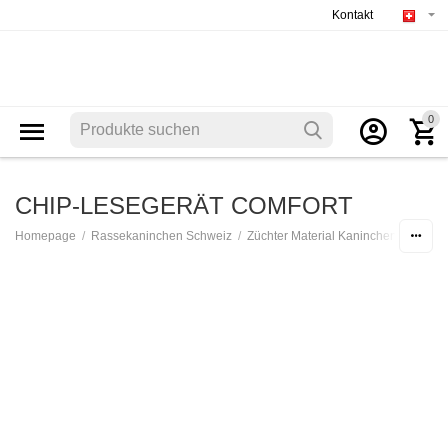
Kontakt
0
CHIP-LESEGERÄT COMFORT
/
/
/
Homepage
Rassekaninchen Schweiz
Züchter Material Kaninchen
Kennz