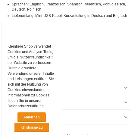
Sprachen: Englisch, Französisch, Spanisch, Italienisch, Portugiesisch,
Deutsch, Polnisch
Lieferumfang: Mini-USB-Kabel, Kurzanleitung in Deutsch und Englisch
KONTAKT
Kleintiere Shop verwendet
Cookies und Analyse-Tools,
um die Nutzerfreundlichkeit
Kleintiere Schweiz
Industriestrasse 9
der Website zu verbessern.
3362 Niederönz
Durch die weitere
Verwendung unserer Inhalte
Telefon
+4162 552 94 65
E-Mail
shop@kleintiere-schweiz.ch
und Leistungen erklären Sie
sich mit der Nutzung von
EINKAUFEN
Cookies einverstanden.
Informationen zu Cookies
finden Sie in unserer
INFORMATIONEN
Datenschutzerklärung.
RECHTLICHES
Ablehnen
Ich stimme zu