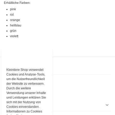
Erhältliche Farben:
pink
rot
orange
hellblau
grün
violett
KONTAKT
Kleintiere Shop verwendet
Cookies und Analyse-Tools,
um die Nutzerfreundlichkeit
Kleintiere Schweiz
Industriestrasse 9
der Website zu verbessern.
3362 Niederönz
Durch die weitere
Verwendung unserer Inhalte
Telefon
+4162 552 94 65
E-Mail
shop@kleintiere-schweiz.ch
und Leistungen erklären Sie
sich mit der Nutzung von
EINKAUFEN
Cookies einverstanden.
Informationen zu Cookies