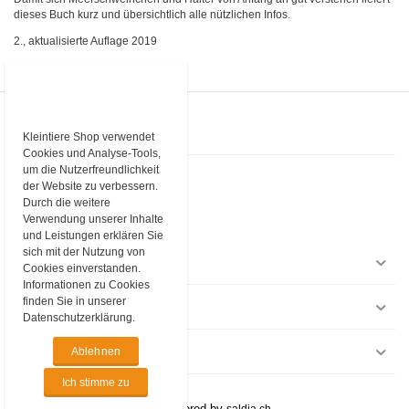
dieses Buch kurz und übersichtlich alle nützlichen Infos.
2., aktualisierte Auflage 2019
KONTAKT
Kleintiere Shop verwendet
Cookies und Analyse-Tools,
um die Nutzerfreundlichkeit
Kleintiere Schweiz
Industriestrasse 9
der Website zu verbessern.
3362 Niederönz
Durch die weitere
Verwendung unserer Inhalte
Telefon
+4162 552 94 65
E-Mail
shop@kleintiere-schweiz.ch
und Leistungen erklären Sie
sich mit der Nutzung von
EINKAUFEN
Cookies einverstanden.
Informationen zu Cookies
finden Sie in unserer
INFORMATIONEN
Datenschutzerklärung.
RECHTLICHES
Ablehnen
Ich stimme zu
© 2026 Kleintiere Schweiz. Powered by