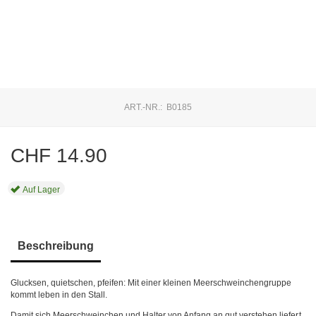
ART.-NR.:
B0185
CHF
14.90
Auf Lager
Beschreibung
Glucksen, quietschen, pfeifen: Mit einer kleinen Meerschweinchengruppe
kommt leben in den Stall.
Damit sich Meerschweinchen und Halter von Anfang an gut verstehen liefert